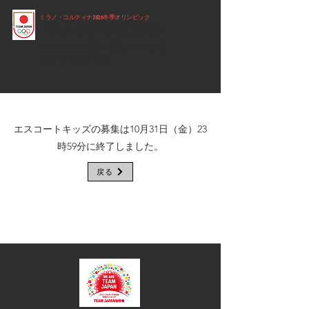
​ミラノ・コルティナ2026冬季オリンピック
TEAM JAPAN 壮行会
TEAM JAPANを目の前にエールを
送るイベントです
TEAM JAPANを目の前にエールを贈るイベントで
エスコートキッズの募集は10月31日（金）23
す。
時59分に終了しました。
戻る